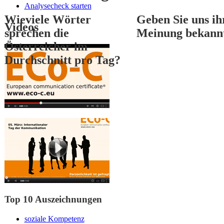
Analysecheck starten
Wieviele Wörter
Geben Sie uns ih
Videos
sprechen die
Meinung bekann
Österreicher im
Durchschnitt pro Tag?
1
2
3
Top 10 Auszeichnungen
soziale Kompetenz