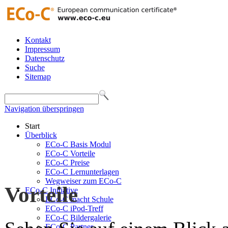
Kontakt
Impressum
Datenschutz
Suche
Sitemap
Navigation überspringen
Start
Überblick
ECo-C Basis Modul
ECo-C Vorteile
ECo-C Preise
ECo-C Lernunterlagen
Wegweiser zum ECo-C
Vorteile
ECo-C Initiative
ECo-C macht Schule
ECo-C iPod-Treff
ECo-C Bildergalerie
ECo-C Partner