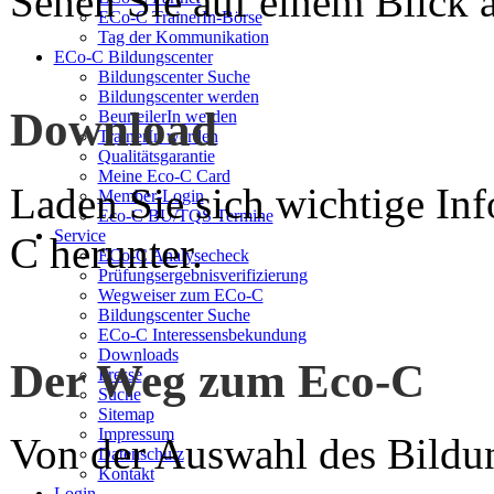
Sehen Sie auf einem Blick a
ECo-C TrainerIn-Börse
Tag der Kommunikation
ECo-C Bildungscenter
Bildungscenter Suche
Bildungscenter werden
Download
BeurteilerIn werden
TrainerIn werden
Qualitätsgarantie
Meine Eco-C Card
Laden Sie sich wichtige In
Member-Login
Eco-C BU/TQS Termine
Service
C herunter.
ECo-C Analysecheck
Prüfungsergebnisverifizierung
Wegweiser zum ECo-C
Bildungscenter Suche
ECo-C Interessensbekundung
Downloads
Der Weg zum Eco-C
Presse
Suche
Sitemap
Impressum
Von der Auswahl des Bildun
Datenschutz
Kontakt
Login