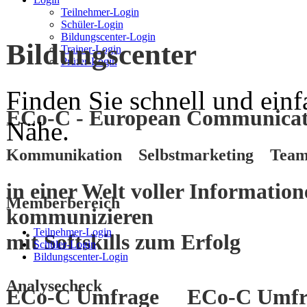
Teilnehmer-Login
Schüler-Login
Bildungscenter-Login
Bildungscenter
Trainer-Login
Prüfer-Login
Finden Sie schnell und einf
ECo-C - European Communicati
Nähe.
Kommunikation Selbstmarketing Team
in einer Welt voller Informatio
Memberbereich
kommunizieren
Teilnehmer-Login
mit
Softskills
zum
Erfolg
Schüler-Login
Bildungscenter-Login
Analysecheck
ECo-C Umfrage
ECo-C Umfr