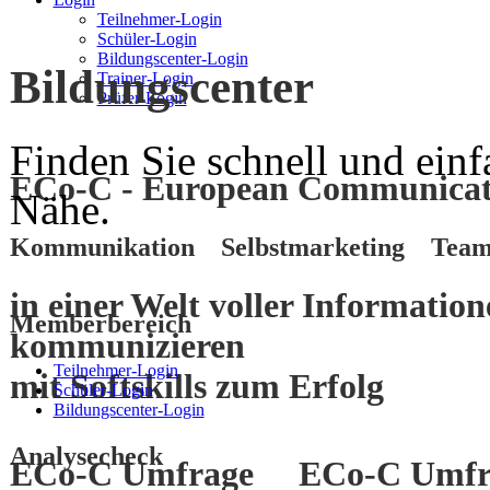
Teilnehmer-Login
Schüler-Login
Bildungscenter-Login
Bildungscenter
Trainer-Login
Prüfer-Login
Finden Sie schnell und einf
ECo-C - European Communicati
Nähe.
Kommunikation Selbstmarketing Team
in einer Welt voller Informatio
Memberbereich
kommunizieren
Teilnehmer-Login
mit
Softskills
zum
Erfolg
Schüler-Login
Bildungscenter-Login
Analysecheck
ECo-C Umfrage
ECo-C Umfr