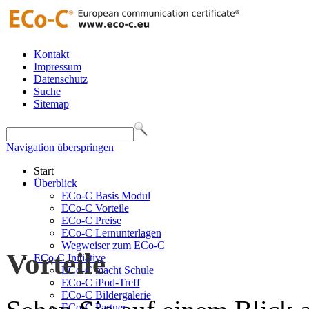
Kontakt
Impressum
Datenschutz
Suche
Sitemap
Navigation überspringen
Start
Überblick
ECo-C Basis Modul
ECo-C Vorteile
ECo-C Preise
ECo-C Lernunterlagen
Wegweiser zum ECo-C
Vorteile
ECo-C Initiative
ECo-C macht Schule
ECo-C iPod-Treff
ECo-C Bildergalerie
ECo-C Partner