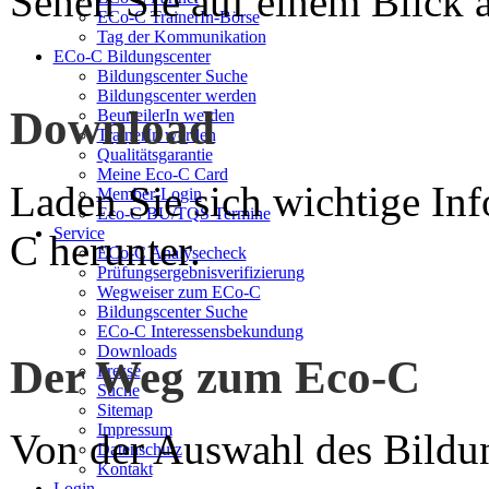
Sehen Sie auf einem Blick a
ECo-C TrainerIn-Börse
Tag der Kommunikation
ECo-C Bildungscenter
Bildungscenter Suche
Bildungscenter werden
Download
BeurteilerIn werden
TrainerIn werden
Qualitätsgarantie
Meine Eco-C Card
Laden Sie sich wichtige In
Member-Login
Eco-C BU/TQS Termine
Service
C herunter.
ECo-C Analysecheck
Prüfungsergebnisverifizierung
Wegweiser zum ECo-C
Bildungscenter Suche
ECo-C Interessensbekundung
Downloads
Der Weg zum Eco-C
Presse
Suche
Sitemap
Impressum
Von der Auswahl des Bildun
Datenschutz
Kontakt
Login