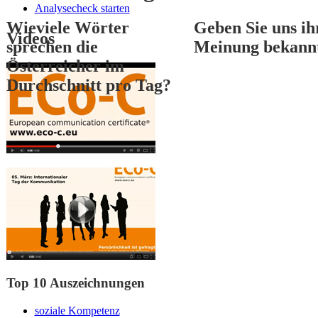
Analysecheck starten
Wieviele Wörter
Geben Sie uns ih
Videos
sprechen die
Meinung bekann
Österreicher im
Durchschnitt pro Tag?
1
2
3
Top 10 Auszeichnungen
soziale Kompetenz