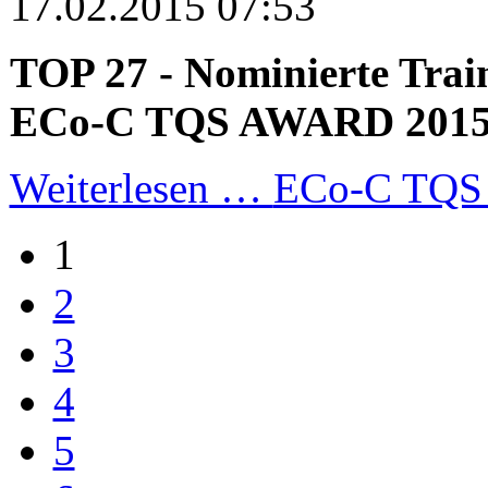
17.02.2015 07:53
TOP 27 - Nominierte Trai
ECo-C TQS AWARD 201
Weiterlesen …
ECo-C TQS 
1
2
3
4
5