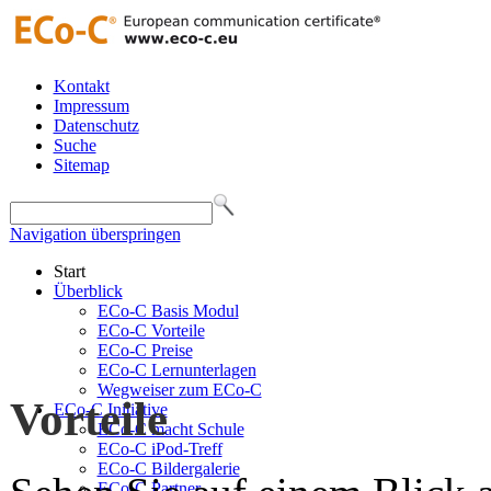
Kontakt
Impressum
Datenschutz
Suche
Sitemap
Navigation überspringen
Start
Überblick
ECo-C Basis Modul
ECo-C Vorteile
ECo-C Preise
ECo-C Lernunterlagen
Wegweiser zum ECo-C
Vorteile
ECo-C Initiative
ECo-C macht Schule
ECo-C iPod-Treff
ECo-C Bildergalerie
ECo-C Partner