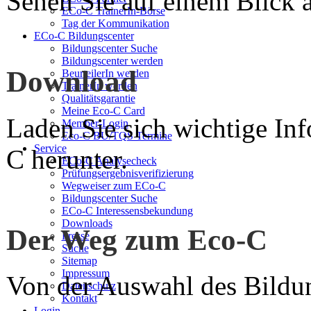
Sehen Sie auf einem Blick a
ECo-C TrainerIn-Börse
Tag der Kommunikation
ECo-C Bildungscenter
Bildungscenter Suche
Bildungscenter werden
Download
BeurteilerIn werden
TrainerIn werden
Qualitätsgarantie
Meine Eco-C Card
Laden Sie sich wichtige In
Member-Login
Eco-C BU/TQS Termine
Service
C herunter.
ECo-C Analysecheck
Prüfungsergebnisverifizierung
Wegweiser zum ECo-C
Bildungscenter Suche
ECo-C Interessensbekundung
Downloads
Der Weg zum Eco-C
Presse
Suche
Sitemap
Impressum
Von der Auswahl des Bildun
Datenschutz
Kontakt
Login