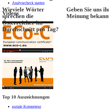
Analysecheck starten
Wieviele Wörter
Geben Sie uns ih
Videos
sprechen die
Meinung bekann
Österreicher im
Durchschnitt pro Tag?
1
2
3
Top 10 Auszeichnungen
soziale Kompetenz