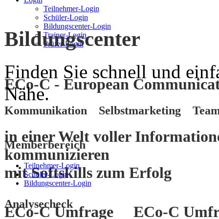
Teilnehmer-Login
Schüler-Login
Bildungscenter-Login
Bildungscenter
Trainer-Login
Prüfer-Login
Finden Sie schnell und einf
ECo-C - European Communicati
Nähe.
Kommunikation Selbstmarketing Team
in einer Welt voller Informatio
Memberbereich
kommunizieren
Teilnehmer-Login
mit
Softskills
zum
Erfolg
Schüler-Login
Bildungscenter-Login
Analysecheck
ECo-C Umfrage
ECo-C Umfr