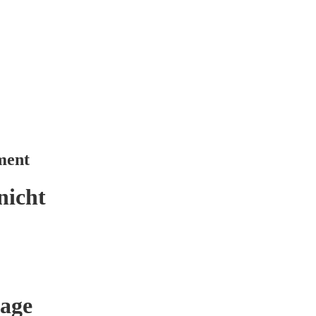
ment
nicht
age