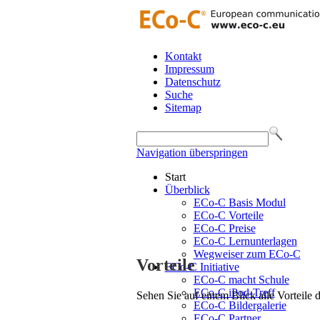
Kontakt
Impressum
Datenschutz
Suche
Sitemap
Navigation überspringen
Start
Überblick
ECo-C Basis Modul
ECo-C Vorteile
ECo-C Preise
ECo-C Lernunterlagen
Wegweiser zum ECo-C
Vorteile
ECo-C Initiative
ECo-C macht Schule
ECo-C iPod-Treff
Sehen Sie auf einem Blick alle Vorteile
ECo-C Bildergalerie
ECo-C Partner