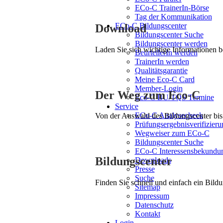
ECo-C TrainerIn-Börse
Tag der Kommunikation
ECo-C Bildungscenter
Download
Bildungscenter Suche
Bildungscenter werden
Laden Sie sich wichtige Informationen 
BeurteilerIn werden
TrainerIn werden
Qualitätsgarantie
Meine Eco-C Card
Member-Login
Der Weg zum Eco-C
Eco-C BU/TQS Termine
Service
ECo-C Analysecheck
Von der Auswahl des Bildungscenter bis 
Prüfungsergebnisverifizieru
Wegweiser zum ECo-C
Bildungscenter Suche
ECo-C Interessensbekundu
Bildungscenter
Downloads
Presse
Suche
Finden Sie schnell und einfach ein Bildu
Sitemap
Impressum
Datenschutz
Kontakt
Login