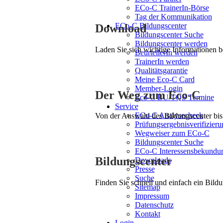
ECo-C TrainerIn-Börse
Tag der Kommunikation
ECo-C Bildungscenter
Download
Bildungscenter Suche
Bildungscenter werden
Laden Sie sich wichtige Informationen 
BeurteilerIn werden
TrainerIn werden
Qualitätsgarantie
Meine Eco-C Card
Member-Login
Der Weg zum Eco-C
Eco-C BU/TQS Termine
Service
ECo-C Analysecheck
Von der Auswahl des Bildungscenter bis 
Prüfungsergebnisverifizieru
Wegweiser zum ECo-C
Bildungscenter Suche
ECo-C Interessensbekundu
Bildungscenter
Downloads
Presse
Suche
Finden Sie schnell und einfach ein Bildu
Sitemap
Impressum
Datenschutz
Kontakt
Login