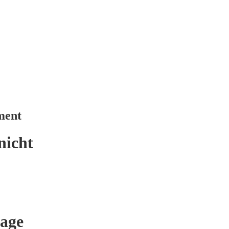
ment
nicht
age