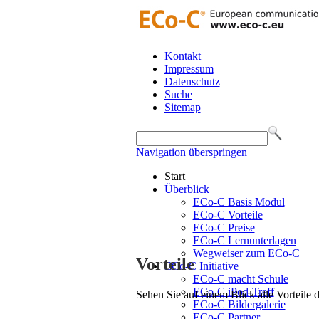
Kontakt
Impressum
Datenschutz
Suche
Sitemap
Navigation überspringen
Start
Überblick
ECo-C Basis Modul
ECo-C Vorteile
ECo-C Preise
ECo-C Lernunterlagen
Wegweiser zum ECo-C
Vorteile
ECo-C Initiative
ECo-C macht Schule
ECo-C iPod-Treff
Sehen Sie auf einem Blick alle Vorteile
ECo-C Bildergalerie
ECo-C Partner