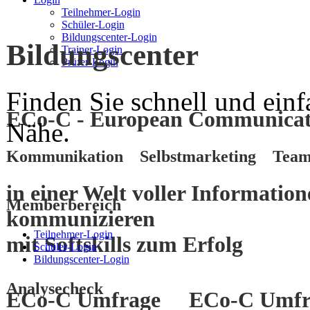
Teilnehmer-Login
Schüler-Login
Bildungscenter-Login
Bildungscenter
Trainer-Login
Prüfer-Login
Finden Sie schnell und einf
ECo-C - European Communicati
Nähe.
Kommunikation Selbstmarketing Team
in einer Welt voller Informatio
Memberbereich
kommunizieren
Teilnehmer-Login
mit
Softskills
zum
Erfolg
Schüler-Login
Bildungscenter-Login
Analysecheck
ECo-C Umfrage
ECo-C Umfr