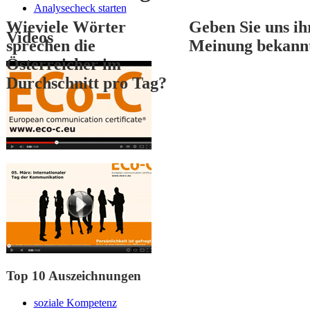
Analysecheck starten
Wieviele Wörter
Geben Sie uns ih
Videos
sprechen die
Meinung bekann
Österreicher im
Durchschnitt pro Tag?
1
2
3
Top 10 Auszeichnungen
soziale Kompetenz