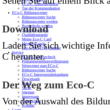
Sehen Sie auf einem Blick a
ECo-C TrainerIn-Börse
Tag der Kommunikation
ECo-C Bildungscenter
Bildungscenter Suche
Bildungscenter werden
Download
BeurteilerIn werden
TrainerIn werden
Qualitätsgarantie
Meine Eco-C Card
Laden Sie sich wichtige In
Member-Login
Eco-C BU/TQS Termine
Service
C herunter.
ECo-C Analysecheck
Prüfungsergebnisverifizierung
Wegweiser zum ECo-C
Bildungscenter Suche
ECo-C Interessensbekundung
Downloads
Der Weg zum Eco-C
Presse
Suche
Sitemap
Impressum
Von der Auswahl des Bildun
Datenschutz
Kontakt
Login