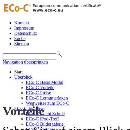
Kontakt
Impressum
Datenschutz
Suche
Sitemap
Navigation überspringen
Start
Überblick
ECo-C Basis Modul
ECo-C Vorteile
ECo-C Preise
ECo-C Lernunterlagen
Wegweiser zum ECo-C
Vorteile
ECo-C Initiative
ECo-C macht Schule
ECo-C iPod-Treff
ECo-C Bildergalerie
ECo-C Partner