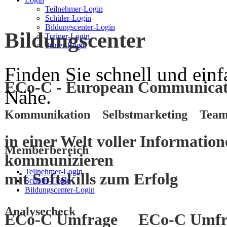
Teilnehmer-Login
Schüler-Login
Bildungscenter-Login
Bildungscenter
Trainer-Login
Prüfer-Login
Finden Sie schnell und einf
ECo-C - European Communicati
Nähe.
Kommunikation Selbstmarketing Team
in einer Welt voller Informatio
Memberbereich
kommunizieren
Teilnehmer-Login
mit
Softskills
zum
Erfolg
Schüler-Login
Bildungscenter-Login
Analysecheck
ECo-C Umfrage
ECo-C Umfr