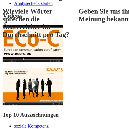
Analysecheck starten
Wieviele Wörter
Geben Sie uns ih
Videos
sprechen die
Meinung bekann
Österreicher im
Durchschnitt pro Tag?
1
2
3
Top 10 Auszeichnungen
soziale Kompetenz