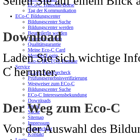
Sehen Sie auf einem Blick a
ECo-C TrainerIn-Börse
Tag der Kommunikation
ECo-C Bildungscenter
Bildungscenter Suche
Bildungscenter werden
Download
BeurteilerIn werden
TrainerIn werden
Qualitätsgarantie
Meine Eco-C Card
Laden Sie sich wichtige In
Member-Login
Eco-C BU/TQS Termine
Service
C herunter.
ECo-C Analysecheck
Prüfungsergebnisverifizierung
Wegweiser zum ECo-C
Bildungscenter Suche
ECo-C Interessensbekundung
Downloads
Der Weg zum Eco-C
Presse
Suche
Sitemap
Impressum
Von der Auswahl des Bildun
Datenschutz
Kontakt
Login