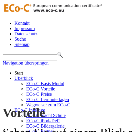
Kontakt
Impressum
Datenschutz
Suche
Sitemap
Navigation überspringen
Start
Überblick
ECo-C Basis Modul
ECo-C Vorteile
ECo-C Preise
ECo-C Lernunterlagen
Wegweiser zum ECo-C
Vorteile
ECo-C Initiative
ECo-C macht Schule
ECo-C iPod-Treff
ECo-C Bildergalerie
ECo-C Partner