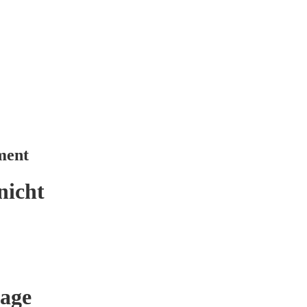
ment
nicht
age