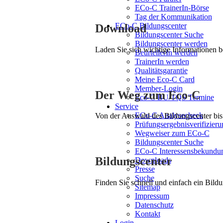
ECo-C TrainerIn-Börse
Tag der Kommunikation
ECo-C Bildungscenter
Download
Bildungscenter Suche
Bildungscenter werden
Laden Sie sich wichtige Informationen 
BeurteilerIn werden
TrainerIn werden
Qualitätsgarantie
Meine Eco-C Card
Member-Login
Der Weg zum Eco-C
Eco-C BU/TQS Termine
Service
ECo-C Analysecheck
Von der Auswahl des Bildungscenter bis 
Prüfungsergebnisverifizieru
Wegweiser zum ECo-C
Bildungscenter Suche
ECo-C Interessensbekundu
Bildungscenter
Downloads
Presse
Suche
Finden Sie schnell und einfach ein Bildu
Sitemap
Impressum
Datenschutz
Kontakt
Login