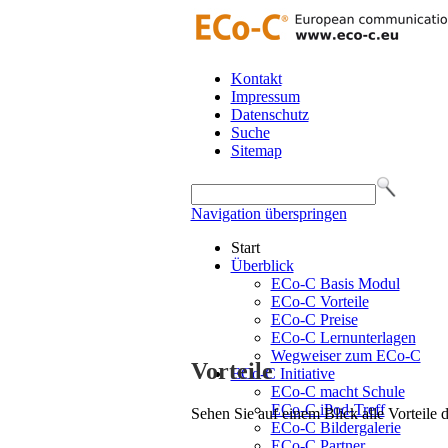
Kontakt
Impressum
Datenschutz
Suche
Sitemap
Navigation überspringen
Start
Überblick
ECo-C Basis Modul
ECo-C Vorteile
ECo-C Preise
ECo-C Lernunterlagen
Wegweiser zum ECo-C
Vorteile
ECo-C Initiative
ECo-C macht Schule
ECo-C iPod-Treff
Sehen Sie auf einem Blick alle Vorteile
ECo-C Bildergalerie
ECo-C Partner