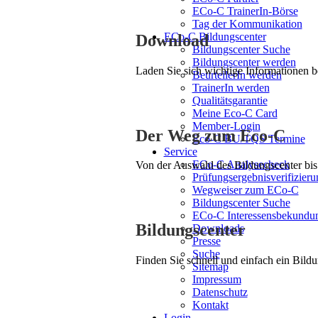
ECo-C TrainerIn-Börse
Tag der Kommunikation
ECo-C Bildungscenter
Download
Bildungscenter Suche
Bildungscenter werden
Laden Sie sich wichtige Informationen 
BeurteilerIn werden
TrainerIn werden
Qualitätsgarantie
Meine Eco-C Card
Member-Login
Der Weg zum Eco-C
Eco-C BU/TQS Termine
Service
ECo-C Analysecheck
Von der Auswahl des Bildungscenter bis 
Prüfungsergebnisverifizieru
Wegweiser zum ECo-C
Bildungscenter Suche
ECo-C Interessensbekundu
Bildungscenter
Downloads
Presse
Suche
Finden Sie schnell und einfach ein Bildu
Sitemap
Impressum
Datenschutz
Kontakt
Login