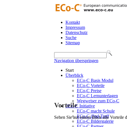
Kontakt
Impressum
Datenschutz
Suche
Sitemap
Navigation überspringen
Start
Überblick
ECo-C Basis Modul
ECo-C Vorteile
ECo-C Preise
ECo-C Lernunterlagen
Wegweiser zum ECo-C
Vorteile
ECo-C Initiative
ECo-C macht Schule
ECo-C iPod-Treff
Sehen Sie auf einem Blick alle Vorteile
ECo-C Bildergalerie
ECo-C Partner