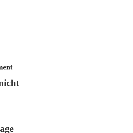
ment
nicht
age