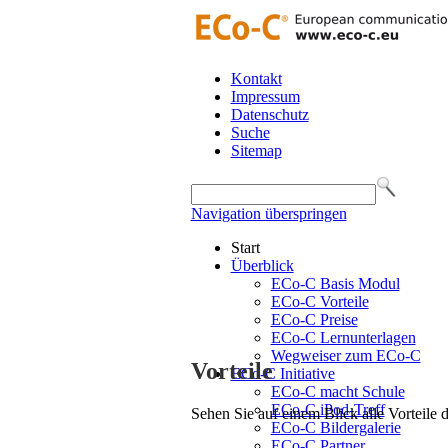
Kontakt
Impressum
Datenschutz
Suche
Sitemap
Navigation überspringen
Start
Überblick
ECo-C Basis Modul
ECo-C Vorteile
ECo-C Preise
ECo-C Lernunterlagen
Wegweiser zum ECo-C
Vorteile
ECo-C Initiative
ECo-C macht Schule
ECo-C iPod-Treff
Sehen Sie auf einem Blick alle Vorteile
ECo-C Bildergalerie
ECo-C Partner