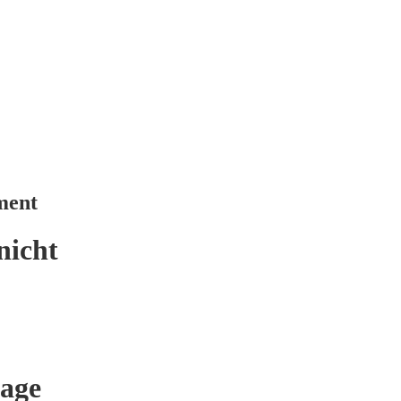
ment
nicht
age