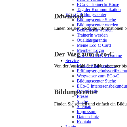
ECo-C TrainerIn-Börse
Tag der Kommunikation
ECo-C Bildungscenter
Download
Bildungscenter Suche
Bildungscenter werden
Laden Sie sich wichtige Informationen 
BeurteilerIn werden
TrainerIn werden
Qualitätsgarantie
Meine Eco-C Card
Member-Login
Der Weg zum Eco-C
Eco-C BU/TQS Termine
Service
ECo-C Analysecheck
Von der Auswahl des Bildungscenter bis 
Prüfungsergebnisverifizieru
Wegweiser zum ECo-C
Bildungscenter Suche
ECo-C Interessensbekundu
Bildungscenter
Downloads
Presse
Suche
Finden Sie schnell und einfach ein Bildu
Sitemap
Impressum
Datenschutz
Kontakt
Login