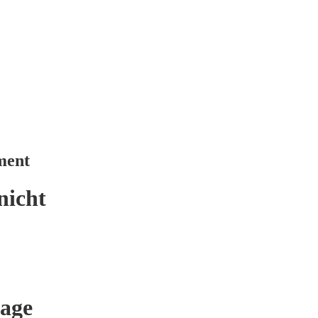
ment
nicht
age