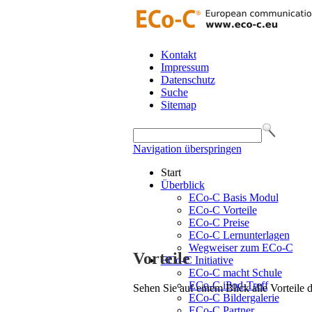
Kontakt
Impressum
Datenschutz
Suche
Sitemap
Navigation überspringen
Start
Überblick
ECo-C Basis Modul
ECo-C Vorteile
ECo-C Preise
ECo-C Lernunterlagen
Wegweiser zum ECo-C
Vorteile
ECo-C Initiative
ECo-C macht Schule
ECo-C iPod-Treff
Sehen Sie auf einem Blick alle Vorteile
ECo-C Bildergalerie
ECo-C Partner