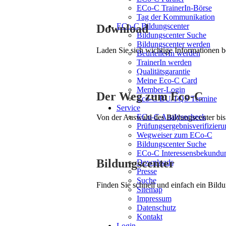
ECo-C TrainerIn-Börse
Tag der Kommunikation
ECo-C Bildungscenter
Download
Bildungscenter Suche
Bildungscenter werden
Laden Sie sich wichtige Informationen 
BeurteilerIn werden
TrainerIn werden
Qualitätsgarantie
Meine Eco-C Card
Member-Login
Der Weg zum Eco-C
Eco-C BU/TQS Termine
Service
ECo-C Analysecheck
Von der Auswahl des Bildungscenter bis 
Prüfungsergebnisverifizieru
Wegweiser zum ECo-C
Bildungscenter Suche
ECo-C Interessensbekundu
Bildungscenter
Downloads
Presse
Suche
Finden Sie schnell und einfach ein Bildu
Sitemap
Impressum
Datenschutz
Kontakt
Login