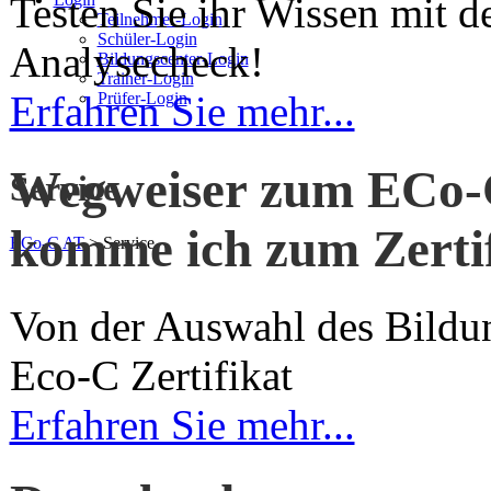
Testen Sie ihr Wissen mit
Teilnehmer-Login
Schüler-Login
Analysecheck!
Bildungscenter-Login
Trainer-Login
Erfahren Sie mehr...
Prüfer-Login
Wegweiser zum ECo-
Service
komme ich zum Zerti
ECo-C AT
>
Service
Von der Auswahl des Bildu
Eco-C Zertifikat
Erfahren Sie mehr...