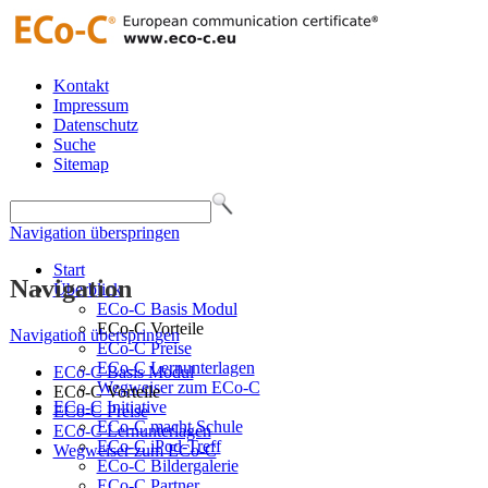
Kontakt
Impressum
Datenschutz
Suche
Sitemap
Navigation überspringen
Start
Navigation
Überblick
ECo-C Basis Modul
ECo-C Vorteile
Navigation überspringen
ECo-C Preise
ECo-C Lernunterlagen
ECo-C Basis Modul
Wegweiser zum ECo-C
ECo-C Vorteile
ECo-C Initiative
ECo-C Preise
ECo-C macht Schule
ECo-C Lernunterlagen
ECo-C iPod-Treff
Wegweiser zum ECo-C
ECo-C Bildergalerie
ECo-C Partner