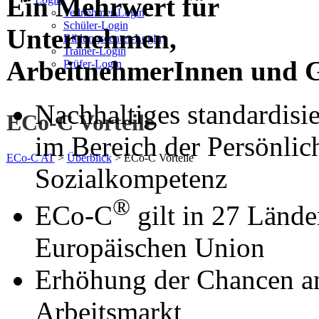
Ein Mehrwert für
Teilnehmer-Login
Schüler-Login
Unternehmen,
Bildungscenter-Login
Trainer-Login
ArbeitnehmerInnen und Ge
Prüfer-Login
Nachhaltiges standardisi
ECo-C Vorteile
im Bereich der Persönlic
ECo-C AT
>
Überblick
>
ECo-C Vorteile
Sozialkompetenz
®
ECo-C
gilt in 27 Lände
Europäischen Union
Erhöhung der Chancen a
Arbeitsmarkt