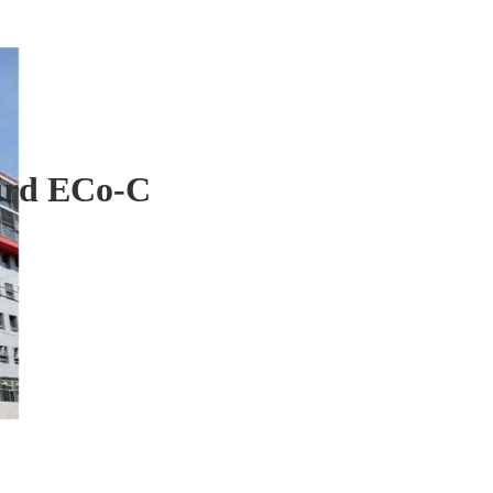
wird ECo-C