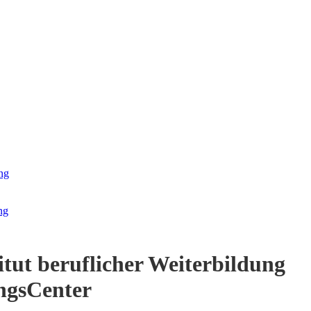
ng
ng
itut beruflicher Weiterbildung
ngsCenter