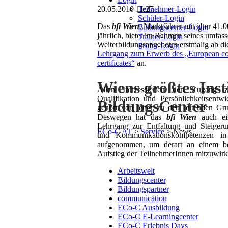
Teilnehmer-Login
20.05.2010 11:27
Schüler-Login
Das
bfi Wien
, Marktführer mit über 41.
Bildungscenter-Login
jährlich, bietet im Rahmen seines umfas
Trainer-Login
Weiterbildungsangebotes erstmalig ab 
Prüfer-Login
Lehrgang zum Erwerb des „European c
certificates“
an.
Wiens größtes Inst
Allen Interessierten den Zugang z
Qualifikation und Persönlichkeitsentw
BildungsCenter
gehört von jeher zu den leitenden Gr
Deswegen hat das
bfi Wien
auch ein
Lehrgang zur Entfaltung und Steigeru
ECo-C AT
>
Service
>
News
und Kommunikationskompetenzen in 
aufgenommen, um derart an einem ber
Aufstieg der TeilnehmerInnen mitzuwirk
Arbeitswelt
Bildungscenter
Bildungspartner
communication
ECo-C Ausbildung
ECo-C E-Learningcenter
ECo-C Erlebnis Days