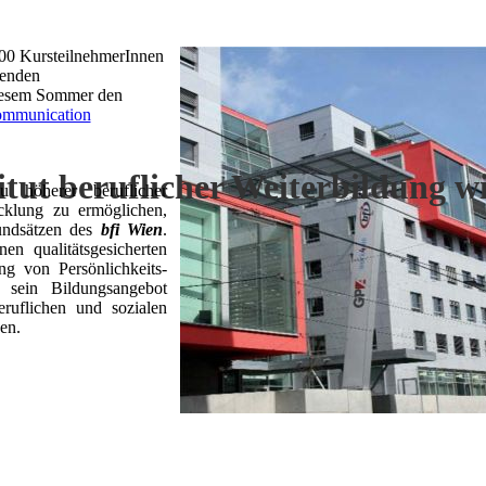
000 KursteilnehmerInnen
senden
diesem Sommer den
ommunication
itut beruflicher Weiterbildung 
u höherer beruflicher
icklung zu ermöglichen,
undsätzen des
bfi Wien
.
en qualitätsgesicherten
ng von Persönlichkeits-
sein Bildungsangebot
uflichen und sozialen
en.