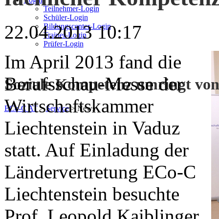
Teilnehmer-Login
Schüler-Login
22.04.2013 10:17
Bildungscenter-Login
Trainer-Login
Prüfer-Login
Im April 2013 fand die
Berufsschau-Messe der
Soziale Kompetenz umringt von
Wirtschaftskammer
ECo-C AT
>
Service
>
News
Liechtenstein in Vaduz
statt. Auf Einladung der
Ländervertretung ECo-C
Liechtenstein besuchte
Prof. Leopold Kaiblinger,