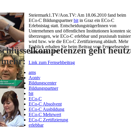
Steiermark1.TV/Aon.TV: Am 18.06.2010 fand beim
ECo-C Bildungspartner
bit
in Graz ein ECo-C
Erlebnistag statt. EntscheidungsträgerInnen von
Unternehmen und öffentlichen Institutionen konnten si
überzeugen, wie ECo-C erlebbar und praxisnah trainier
wird bzw. wie die ECo-C Zertifizierung abläuft. Mehr
Einblick erhalten Sie beim Beitrag vom Fernsehsender
Schlüsselkompetenzen geht heutz
Steiermark1-TV.
s mehr:
Link zum Fernsehbeitrag
ams
Aontv
Bildungscenter
Bildungspartner
bit
ECo-C
ECo-C Absolvent
ECo-C Ausbildung
ECo-C Mehrwert
ECo-C Zertifizierung
erlebbar