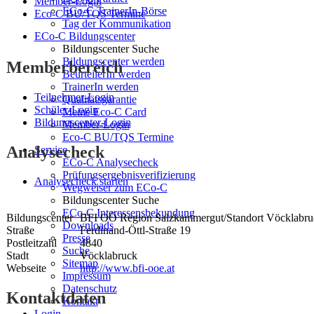
Member-Login
ECo-C TrainerIn-Börse
Eco-C BU/TQS Termine
Tag der Kommunikation
ECo-C Bildungscenter
Bildungscenter Suche
Bildungscenter werden
Memberbereich
BeurteilerIn werden
TrainerIn werden
Teilnehmer-Login
Qualitätsgarantie
Schüler-Login
Meine Eco-C Card
Bildungscenter-Login
Member-Login
Eco-C BU/TQS Termine
Analysecheck
Service
ECo-C Analysecheck
Prüfungsergebnisverifizierung
Analysecheck starten
Wegweiser zum ECo-C
Bildungscenter Suche
ECo-C Interessensbekundung
Bildungscenter
BFI OÖ Region Salzkammergut/Standort Vöcklabru
Downloads
Straße
Ferdinand-Öttl-Straße 19
Presse
Postleitzahl
4840
Suche
Stadt
Vöcklabruck
Sitemap
Webseite
http://www.bfi-ooe.at
Impressum
Datenschutz
Kontaktdaten
Kontakt
Login