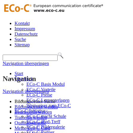
Kontakt
Impressum
Datenschutz
Suche
Sitemap
Navigation überspringen
Start
Navigation
Überblick
ECo-C Basis Modul
ECo-C Vorteile
Navigation überspringen
ECo-C Preise
ECo-C Lernunterlagen
Bildungscenter Suche
Wegweiser zum ECo-C
Bildungscenter werden
ECo-C Initiative
BeurteilerIn werden
ECo-C macht Schule
TrainerIn werden
ECo-C iPod-Treff
Qualitätsgarantie
ECo-C Bildergalerie
Meine Eco-C Card
ECo-C Partner