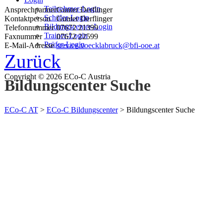
Teilnehmer-Login
Ansprechpartner
Gunter Derflinger
Schüler-Login
Kontaktperson
Gunter Derflinger
Bildungscenter-Login
Telefonnummer
07672 21399
Trainer-Login
Faxnummer
07672 22599
Prüfer-Login
E-Mail-Adresse
service.voecklabruck@bfi-ooe.at
Zurück
Copyright © 2026 ECo-C Austria
Bildungscenter Suche
ECo-C AT
>
ECo-C Bildungscenter
>
Bildungscenter Suche