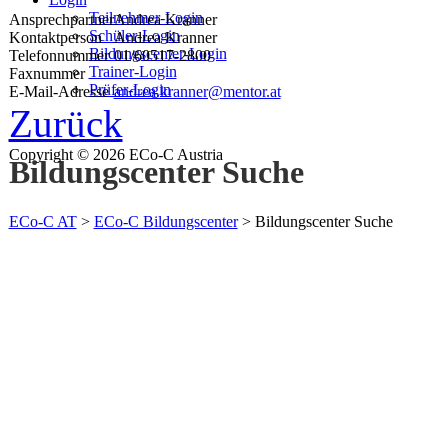
Teilnehmer-Login
Ansprechpartner
Andrea Kranner
Schüler-Login
Kontaktperson
Andrea Kranner
Bildungscenter-Login
Telefonnummer
01/60517-2800
Trainer-Login
Faxnummer
Prüfer-Login
E-Mail-Adresse
andrea.kranner@mentor.at
Zurück
Copyright © 2026 ECo-C Austria
Bildungscenter Suche
ECo-C AT
>
ECo-C Bildungscenter
>
Bildungscenter Suche