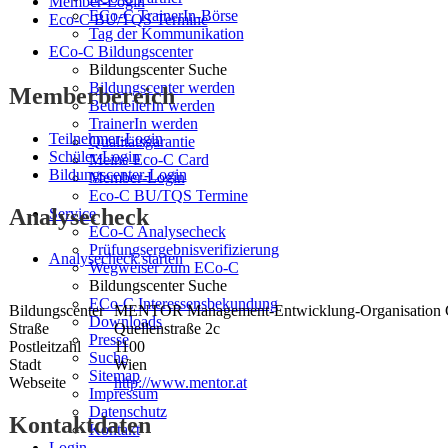
Member-Login
ECo-C TrainerIn-Börse
Eco-C BU/TQS Termine
Tag der Kommunikation
ECo-C Bildungscenter
Bildungscenter Suche
Bildungscenter werden
Memberbereich
BeurteilerIn werden
TrainerIn werden
Teilnehmer-Login
Qualitätsgarantie
Schüler-Login
Meine Eco-C Card
Bildungscenter-Login
Member-Login
Eco-C BU/TQS Termine
Analysecheck
Service
ECo-C Analysecheck
Prüfungsergebnisverifizierung
Analysecheck starten
Wegweiser zum ECo-C
Bildungscenter Suche
ECo-C Interessensbekundung
Bildungscenter
MENTOR Management-Entwicklung-Organisatio
Downloads
Straße
Quellenstraße 2c
Presse
Postleitzahl
1100
Suche
Stadt
Wien
Sitemap
Webseite
http://www.mentor.at
Impressum
Datenschutz
Kontaktdaten
Kontakt
Login