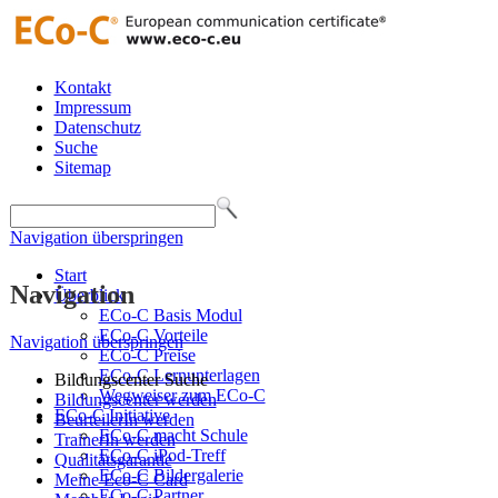
Kontakt
Impressum
Datenschutz
Suche
Sitemap
Navigation überspringen
Start
Navigation
Überblick
ECo-C Basis Modul
ECo-C Vorteile
Navigation überspringen
ECo-C Preise
ECo-C Lernunterlagen
Bildungscenter Suche
Wegweiser zum ECo-C
Bildungscenter werden
ECo-C Initiative
BeurteilerIn werden
ECo-C macht Schule
TrainerIn werden
ECo-C iPod-Treff
Qualitätsgarantie
ECo-C Bildergalerie
Meine Eco-C Card
ECo-C Partner