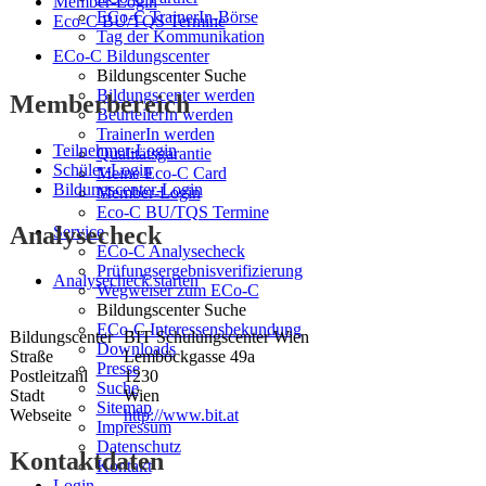
Member-Login
ECo-C TrainerIn-Börse
Eco-C BU/TQS Termine
Tag der Kommunikation
ECo-C Bildungscenter
Bildungscenter Suche
Bildungscenter werden
Memberbereich
BeurteilerIn werden
TrainerIn werden
Teilnehmer-Login
Qualitätsgarantie
Schüler-Login
Meine Eco-C Card
Bildungscenter-Login
Member-Login
Eco-C BU/TQS Termine
Analysecheck
Service
ECo-C Analysecheck
Prüfungsergebnisverifizierung
Analysecheck starten
Wegweiser zum ECo-C
Bildungscenter Suche
ECo-C Interessensbekundung
Bildungscenter
BIT Schulungscenter Wien
Downloads
Straße
Lemböckgasse 49a
Presse
Postleitzahl
1230
Suche
Stadt
Wien
Sitemap
Webseite
http://www.bit.at
Impressum
Datenschutz
Kontaktdaten
Kontakt
Login