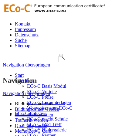
Kontakt
Impressum
Datenschutz
Suche
Sitemap
Navigation überspringen
Start
Navigation
Überblick
ECo-C Basis Modul
ECo-C Vorteile
Navigation überspringen
ECo-C Preise
ECo-C Lernunterlagen
Bildungscenter Suche
Wegweiser zum ECo-C
Bildungscenter werden
ECo-C Initiative
BeurteilerIn werden
ECo-C macht Schule
TrainerIn werden
ECo-C iPod-Treff
Qualitätsgarantie
ECo-C Bildergalerie
Meine Eco-C Card
ECo-C Partner