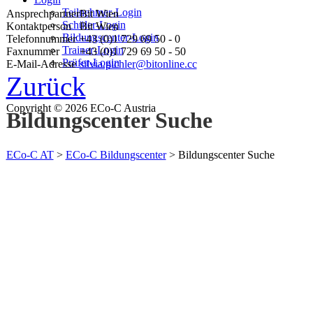
Teilnehmer-Login
Ansprechpartner
Bit Wien
Schüler-Login
Kontaktperson
Bit Wien
Bildungscenter-Login
Telefonnummer
+43 (0)1 729 69 50 - 0
Trainer-Login
Faxnummer
+43 (0)1 729 69 50 - 50
Prüfer-Login
E-Mail-Adresse
silvia.pichler@bitonline.cc
Zurück
Copyright © 2026 ECo-C Austria
Bildungscenter Suche
ECo-C AT
>
ECo-C Bildungscenter
>
Bildungscenter Suche