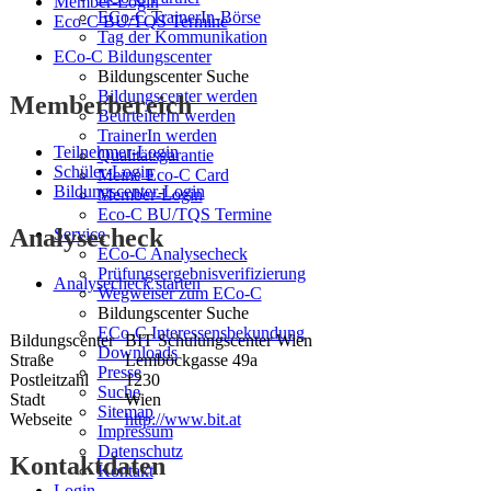
Member-Login
ECo-C TrainerIn-Börse
Eco-C BU/TQS Termine
Tag der Kommunikation
ECo-C Bildungscenter
Bildungscenter Suche
Bildungscenter werden
Memberbereich
BeurteilerIn werden
TrainerIn werden
Teilnehmer-Login
Qualitätsgarantie
Schüler-Login
Meine Eco-C Card
Bildungscenter-Login
Member-Login
Eco-C BU/TQS Termine
Analysecheck
Service
ECo-C Analysecheck
Prüfungsergebnisverifizierung
Analysecheck starten
Wegweiser zum ECo-C
Bildungscenter Suche
ECo-C Interessensbekundung
Bildungscenter
BIT Schulungscenter Wien
Downloads
Straße
Lemböckgasse 49a
Presse
Postleitzahl
1230
Suche
Stadt
Wien
Sitemap
Webseite
http://www.bit.at
Impressum
Datenschutz
Kontaktdaten
Kontakt
Login