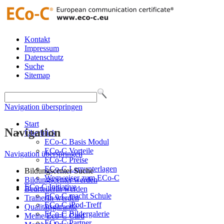
Kontakt
Impressum
Datenschutz
Suche
Sitemap
Navigation überspringen
Start
Navigation
Überblick
ECo-C Basis Modul
ECo-C Vorteile
Navigation überspringen
ECo-C Preise
ECo-C Lernunterlagen
Bildungscenter Suche
Wegweiser zum ECo-C
Bildungscenter werden
ECo-C Initiative
BeurteilerIn werden
ECo-C macht Schule
TrainerIn werden
ECo-C iPod-Treff
Qualitätsgarantie
ECo-C Bildergalerie
Meine Eco-C Card
ECo-C Partner