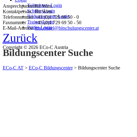
Teilnehmer-Login
Ansprechpartner
Bit Wien
Schüler-Login
Kontaktperson
Bit Wien
Bildungscenter-Login
Telefonnummer
+43 (0)1 729 69 50 - 0
Trainer-Login
Faxnummer
+43 (0)1 729 69 50 - 50
Prüfer-Login
E-Mail-Adresse
tina.ringel@bitschulungscenter.at
Zurück
Copyright © 2026 ECo-C Austria
Bildungscenter Suche
ECo-C AT
>
ECo-C Bildungscenter
>
Bildungscenter Suche