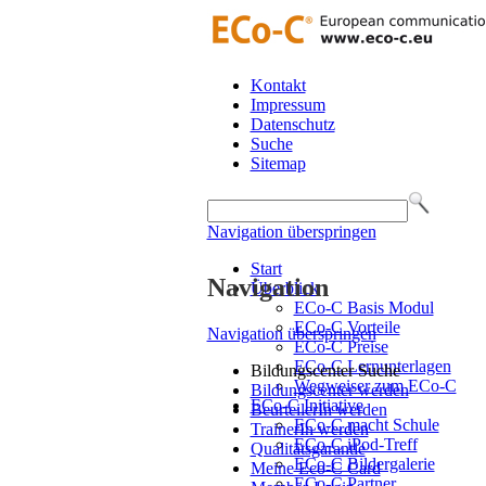
Kontakt
Impressum
Datenschutz
Suche
Sitemap
Navigation überspringen
Start
Navigation
Überblick
ECo-C Basis Modul
ECo-C Vorteile
Navigation überspringen
ECo-C Preise
ECo-C Lernunterlagen
Bildungscenter Suche
Wegweiser zum ECo-C
Bildungscenter werden
ECo-C Initiative
BeurteilerIn werden
ECo-C macht Schule
TrainerIn werden
ECo-C iPod-Treff
Qualitätsgarantie
ECo-C Bildergalerie
Meine Eco-C Card
ECo-C Partner