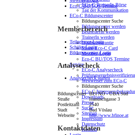
Member-Login
ECo-C TrainerIn-Börse
Eco-C BU/TQS Termine
Tag der Kommunikation
ECo-C Bildungscenter
Bildungscenter Suche
Bildungscenter werden
Memberbereich
BeurteilerIn werden
TrainerIn werden
Teilnehmer-Login
Qualitätsgarantie
Schüler-Login
Meine Eco-C Card
Bildungscenter-Login
Member-Login
Eco-C BU/TQS Termine
Analysecheck
Service
ECo-C Analysecheck
Prüfungsergebnisverifizieru
Analysecheck starten
Wegweiser zum ECo-C
Bildungscenter Suche
ECo-C Interessensbekundu
Bildungscenter
BFI NÖ - ÜBA Süd
Downloads
Straße
Hanuschgasse 3
Presse
Postleitzahl
2540
Suche
Stadt
Bad Vöslau
Sitemap
Webseite
http://www.bfinoe.at
Impressum
Datenschutz
Kontaktdaten
Kontakt
Login