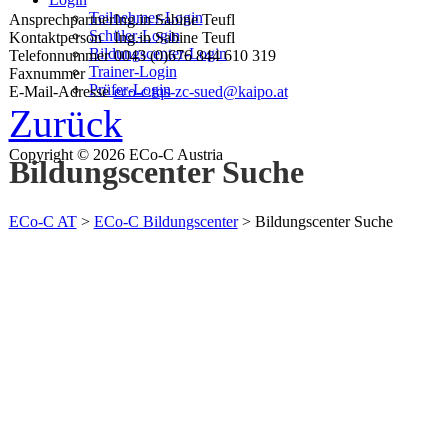
Teilnehmer-Login
Ansprechpartner
Ing.in Sabine Teufl
Schüler-Login
Kontaktperson
Ing.in Sabine Teufl
Bildungscenter-Login
Telefonnummer
0043 (0)676 844 610 319
Trainer-Login
Faxnummer
Prüfer-Login
E-Mail-Adresse
eco-c.tqs-zc-sued@kaipo.at
Zurück
Copyright © 2026 ECo-C Austria
Bildungscenter Suche
ECo-C AT
>
ECo-C Bildungscenter
>
Bildungscenter Suche