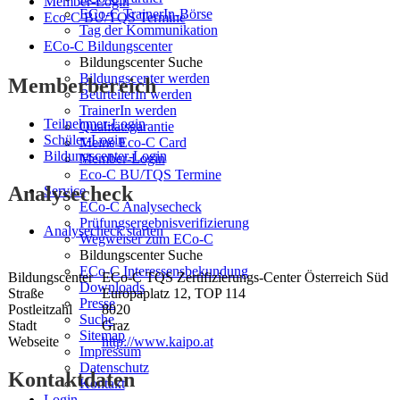
Member-Login
ECo-C TrainerIn-Börse
Eco-C BU/TQS Termine
Tag der Kommunikation
ECo-C Bildungscenter
Bildungscenter Suche
Bildungscenter werden
Memberbereich
BeurteilerIn werden
TrainerIn werden
Teilnehmer-Login
Qualitätsgarantie
Schüler-Login
Meine Eco-C Card
Bildungscenter-Login
Member-Login
Eco-C BU/TQS Termine
Analysecheck
Service
ECo-C Analysecheck
Prüfungsergebnisverifizierung
Analysecheck starten
Wegweiser zum ECo-C
Bildungscenter Suche
ECo-C Interessensbekundung
Bildungscenter
ECo-C TQS Zertifizierungs-Center Österreich Süd
Downloads
Straße
Europaplatz 12, TOP 114
Presse
Postleitzahl
8020
Suche
Stadt
Graz
Sitemap
Webseite
http://www.kaipo.at
Impressum
Datenschutz
Kontaktdaten
Kontakt
Login