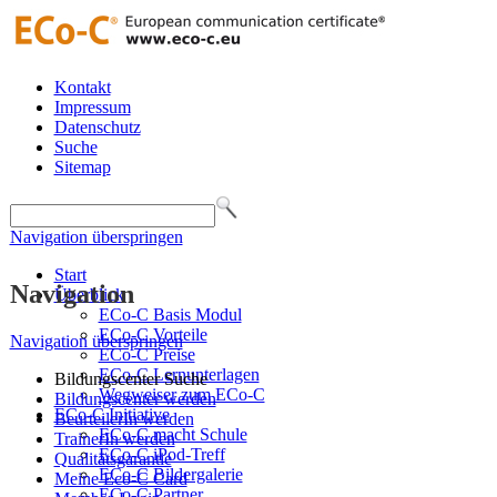
Kontakt
Impressum
Datenschutz
Suche
Sitemap
Navigation überspringen
Start
Navigation
Überblick
ECo-C Basis Modul
ECo-C Vorteile
Navigation überspringen
ECo-C Preise
ECo-C Lernunterlagen
Bildungscenter Suche
Wegweiser zum ECo-C
Bildungscenter werden
ECo-C Initiative
BeurteilerIn werden
ECo-C macht Schule
TrainerIn werden
ECo-C iPod-Treff
Qualitätsgarantie
ECo-C Bildergalerie
Meine Eco-C Card
ECo-C Partner