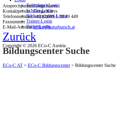
Teilnehmer-Login
Ansprechpartner
Grega Krevs
Schüler-Login
Kontaktperson
Grega Krevs
Bildungscenter-Login
Telefonnummer
+43 (0)699 1 20 49 449
Trainer-Login
Faxnummer
Prüfer-Login
E-Mail-Adresse
office@naturbursch.at
Zurück
Copyright © 2026 ECo-C Austria
Bildungscenter Suche
ECo-C AT
>
ECo-C Bildungscenter
>
Bildungscenter Suche