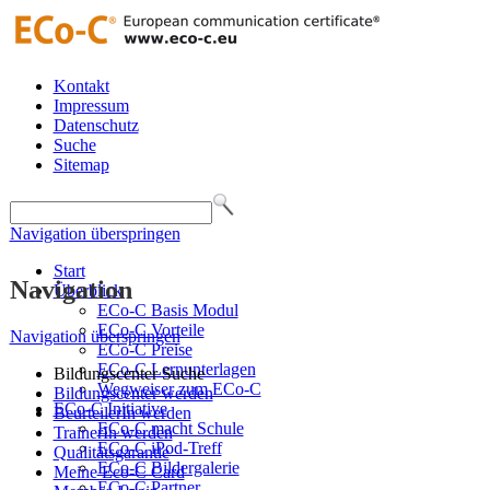
Kontakt
Impressum
Datenschutz
Suche
Sitemap
Navigation überspringen
Start
Navigation
Überblick
ECo-C Basis Modul
ECo-C Vorteile
Navigation überspringen
ECo-C Preise
ECo-C Lernunterlagen
Bildungscenter Suche
Wegweiser zum ECo-C
Bildungscenter werden
ECo-C Initiative
BeurteilerIn werden
ECo-C macht Schule
TrainerIn werden
ECo-C iPod-Treff
Qualitätsgarantie
ECo-C Bildergalerie
Meine Eco-C Card
ECo-C Partner