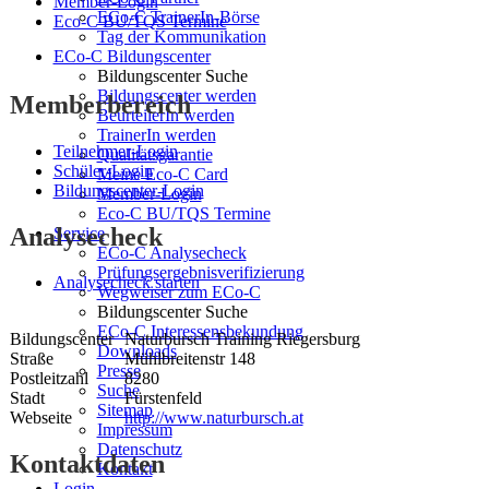
Member-Login
ECo-C TrainerIn-Börse
Eco-C BU/TQS Termine
Tag der Kommunikation
ECo-C Bildungscenter
Bildungscenter Suche
Bildungscenter werden
Memberbereich
BeurteilerIn werden
TrainerIn werden
Teilnehmer-Login
Qualitätsgarantie
Schüler-Login
Meine Eco-C Card
Bildungscenter-Login
Member-Login
Eco-C BU/TQS Termine
Analysecheck
Service
ECo-C Analysecheck
Prüfungsergebnisverifizierung
Analysecheck starten
Wegweiser zum ECo-C
Bildungscenter Suche
ECo-C Interessensbekundung
Bildungscenter
Naturbursch Training Riegersburg
Downloads
Straße
Mühlbreitenstr 148
Presse
Postleitzahl
8280
Suche
Stadt
Fürstenfeld
Sitemap
Webseite
http://www.naturbursch.at
Impressum
Datenschutz
Kontaktdaten
Kontakt
Login