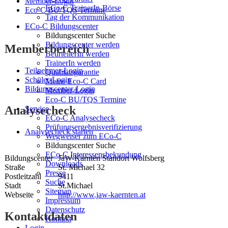
Member-Login
ECo-C TrainerIn-Börse
Eco-C BU/TQS Termine
Tag der Kommunikation
ECo-C Bildungscenter
Bildungscenter Suche
Bildungscenter werden
Memberbereich
BeurteilerIn werden
TrainerIn werden
Teilnehmer-Login
Qualitätsgarantie
Schüler-Login
Meine Eco-C Card
Bildungscenter-Login
Member-Login
Eco-C BU/TQS Termine
Analysecheck
Service
ECo-C Analysecheck
Prüfungsergebnisverifizierung
Analysecheck starten
Wegweiser zum ECo-C
Bildungscenter Suche
ECo-C Interessensbekundung
Bildungscenter
JaW-Kärnten Standort Wolfsberg
Downloads
Straße
St. Michael 32
Presse
Postleitzahl
9411
Suche
Stadt
St.Michael
Sitemap
Webseite
http://www.jaw-kaernten.at
Impressum
Datenschutz
Kontaktdaten
Kontakt
Login