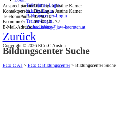
Teilnehmer-Login
Ansprechpartner
Dipl.Ing.in Justine Karner
Schüler-Login
Kontaktperson
Dipl.Ing.in Justine Karner
Bildungscenter-Login
Telefonnummer
05 90210
Trainer-Login
Faxnummer
05 90210 - 32
Prüfer-Login
E-Mail-Adresse
wolfsberg@jaw-kaernten.at
Zurück
Copyright © 2026 ECo-C Austria
Bildungscenter Suche
ECo-C AT
>
ECo-C Bildungscenter
>
Bildungscenter Suche