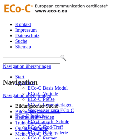
Kontakt
Impressum
Datenschutz
Suche
Sitemap
Navigation überspringen
Start
Navigation
Überblick
ECo-C Basis Modul
ECo-C Vorteile
Navigation überspringen
ECo-C Preise
ECo-C Lernunterlagen
Bildungscenter Suche
Wegweiser zum ECo-C
Bildungscenter werden
ECo-C Initiative
BeurteilerIn werden
ECo-C macht Schule
TrainerIn werden
ECo-C iPod-Treff
Qualitätsgarantie
ECo-C Bildergalerie
Meine Eco-C Card
ECo-C Partner