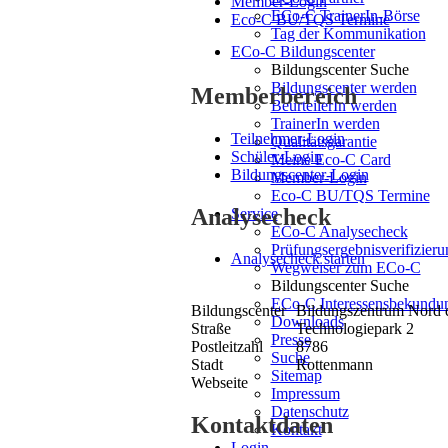
Member-Login
ECo-C TrainerIn-Börse
Eco-C BU/TQS Termine
Tag der Kommunikation
ECo-C Bildungscenter
Bildungscenter Suche
Bildungscenter werden
Memberbereich
BeurteilerIn werden
TrainerIn werden
Teilnehmer-Login
Qualitätsgarantie
Schüler-Login
Meine Eco-C Card
Bildungscenter-Login
Member-Login
Eco-C BU/TQS Termine
Analysecheck
Service
ECo-C Analysecheck
Prüfungsergebnisverifizieru
Analysecheck starten
Wegweiser zum ECo-C
Bildungscenter Suche
ECo-C Interessensbekundu
Bildungscenter
Bildungszentrum Nord d
Downloads
Straße
Technologiepark 2
Presse
Postleitzahl
8786
Suche
Stadt
Rottenmann
Sitemap
Webseite
Impressum
Datenschutz
Kontaktdaten
Kontakt
Login