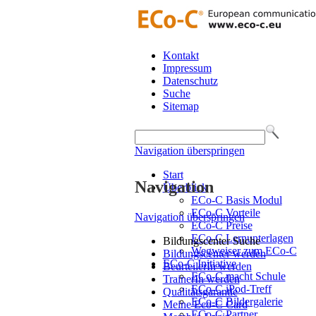
Kontakt
Impressum
Datenschutz
Suche
Sitemap
Navigation überspringen
Start
Navigation
Überblick
ECo-C Basis Modul
ECo-C Vorteile
Navigation überspringen
ECo-C Preise
ECo-C Lernunterlagen
Bildungscenter Suche
Wegweiser zum ECo-C
Bildungscenter werden
ECo-C Initiative
BeurteilerIn werden
ECo-C macht Schule
TrainerIn werden
ECo-C iPod-Treff
Qualitätsgarantie
ECo-C Bildergalerie
Meine Eco-C Card
ECo-C Partner