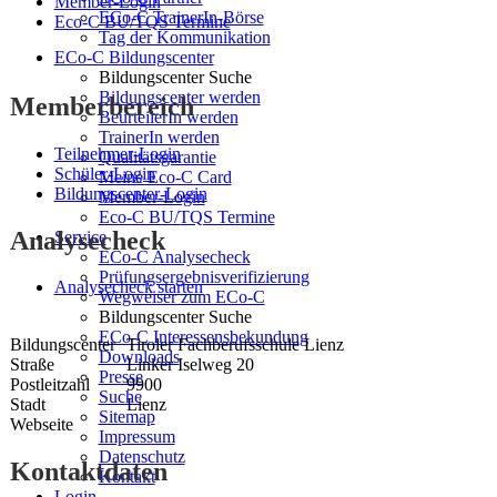
Member-Login
ECo-C TrainerIn-Börse
Eco-C BU/TQS Termine
Tag der Kommunikation
ECo-C Bildungscenter
Bildungscenter Suche
Bildungscenter werden
Memberbereich
BeurteilerIn werden
TrainerIn werden
Teilnehmer-Login
Qualitätsgarantie
Schüler-Login
Meine Eco-C Card
Bildungscenter-Login
Member-Login
Eco-C BU/TQS Termine
Analysecheck
Service
ECo-C Analysecheck
Prüfungsergebnisverifizierung
Analysecheck starten
Wegweiser zum ECo-C
Bildungscenter Suche
ECo-C Interessensbekundung
Bildungscenter
Tiroler Fachberufsschule Lienz
Downloads
Straße
Linker Iselweg 20
Presse
Postleitzahl
9900
Suche
Stadt
Lienz
Sitemap
Webseite
Impressum
Datenschutz
Kontaktdaten
Kontakt
Login