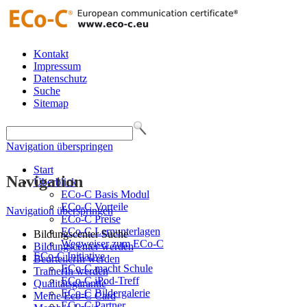
Kontakt
Impressum
Datenschutz
Suche
Sitemap
Navigation überspringen
Start
Navigation
Überblick
ECo-C Basis Modul
ECo-C Vorteile
Navigation überspringen
ECo-C Preise
ECo-C Lernunterlagen
Bildungscenter Suche
Wegweiser zum ECo-C
Bildungscenter werden
ECo-C Initiative
BeurteilerIn werden
ECo-C macht Schule
TrainerIn werden
ECo-C iPod-Treff
Qualitätsgarantie
ECo-C Bildergalerie
Meine Eco-C Card
ECo-C Partner