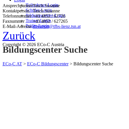
Teilnehmer-Login
Ansprechpartner
Tasch Susanne
Schüler-Login
Kontaktperson
Tasch Susanne
Bildungscenter-Login
Telefonnummer
+43 4852 / 62726
Trainer-Login
Faxnummer
+43 4852 / 627265
Prüfer-Login
E-Mail-Adresse
direktion@tfbs-lienz.tsn.at
Zurück
Copyright © 2026 ECo-C Austria
Bildungscenter Suche
ECo-C AT
>
ECo-C Bildungscenter
>
Bildungscenter Suche