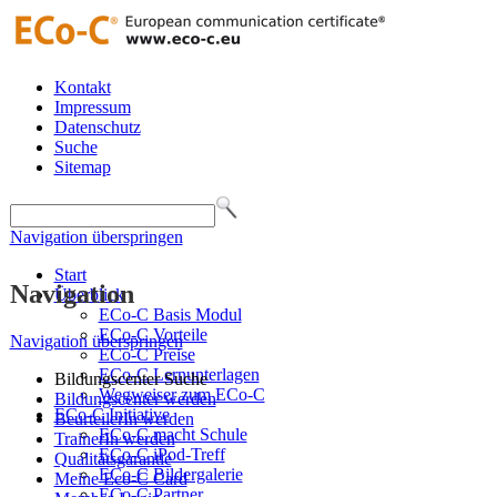
Kontakt
Impressum
Datenschutz
Suche
Sitemap
Navigation überspringen
Start
Navigation
Überblick
ECo-C Basis Modul
ECo-C Vorteile
Navigation überspringen
ECo-C Preise
ECo-C Lernunterlagen
Bildungscenter Suche
Wegweiser zum ECo-C
Bildungscenter werden
ECo-C Initiative
BeurteilerIn werden
ECo-C macht Schule
TrainerIn werden
ECo-C iPod-Treff
Qualitätsgarantie
ECo-C Bildergalerie
Meine Eco-C Card
ECo-C Partner