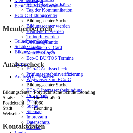
Member-Login
ECo-C TrainerIn-Börse
Eco-C BU/TQS Termine
Tag der Kommunikation
ECo-C Bildungscenter
Bildungscenter Suche
Bildungscenter werden
Memberbereich
BeurteilerIn werden
TrainerIn werden
Teilnehmer-Login
Qualitätsgarantie
Schüler-Login
Meine Eco-C Card
Bildungscenter-Login
Member-Login
Eco-C BU/TQS Termine
Analysecheck
Service
ECo-C Analysecheck
Prüfungsergebnisverifizierung
Analysecheck starten
Wegweiser zum ECo-C
Bildungscenter Suche
ECo-C Interessensbekundung
Bildungscenter
Polytechnische Schule Leonding
Downloads
Straße
Limesstraße 6
Presse
Postleitzahl
4060
Suche
Stadt
Leonding
Sitemap
Webseite
Impressum
Datenschutz
Kontaktdaten
Kontakt
Login