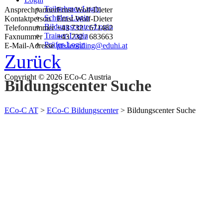
Teilnehmer-Login
Ansprechpartner
Ernst Wolf-Dieter
Schüler-Login
Kontaktperson
Ernst Wolf-Dieter
Bildungscenter-Login
Telefonnummer
+43 732 / 671482
Trainer-Login
Faxnummer
+43 732 / 683663
Prüfer-Login
E-Mail-Adresse
pts.leonding@eduhi.at
Zurück
Copyright © 2026 ECo-C Austria
Bildungscenter Suche
ECo-C AT
>
ECo-C Bildungscenter
>
Bildungscenter Suche