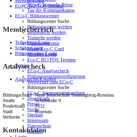
Member-Login
ECo-C TrainerIn-Börse
Eco-C BU/TQS Termine
Tag der Kommunikation
ECo-C Bildungscenter
Bildungscenter Suche
Bildungscenter werden
Memberbereich
BeurteilerIn werden
TrainerIn werden
Teilnehmer-Login
Qualitätsgarantie
Schüler-Login
Meine Eco-C Card
Bildungscenter-Login
Member-Login
Eco-C BU/TQS Termine
Analysecheck
Service
ECo-C Analysecheck
Prüfungsergebnisverifizierung
Analysecheck starten
Wegweiser zum ECo-C
Bildungscenter Suche
ECo-C Interessensbekundung
Bildungscenter
Neue Mittelschule Sonntagberg-Rosenau
Downloads
Straße
Schulstraße 9
Presse
Postleitzahl
3332
Suche
Stadt
Rosenau
Sitemap
Webseite
Impressum
Datenschutz
Kontaktdaten
Kontakt
Login