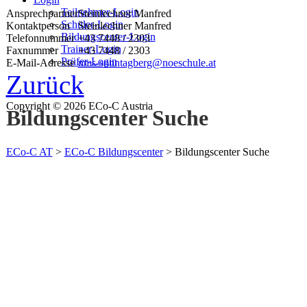
Teilnehmer-Login
Ansprechpartner
Steinlechner Manfred
Schüler-Login
Kontaktperson
Steinlechner Manfred
Bildungscenter-Login
Telefonnummer
+43 7448 / 2303
Trainer-Login
Faxnummer
+43 7448 / 2303
Prüfer-Login
E-Mail-Adresse
nms-sonntagberg@noeschule.at
Zurück
Copyright © 2026 ECo-C Austria
Bildungscenter Suche
ECo-C AT
>
ECo-C Bildungscenter
>
Bildungscenter Suche