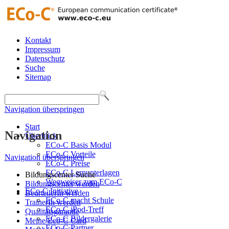
Kontakt
Impressum
Datenschutz
Suche
Sitemap
Navigation überspringen
Start
Navigation
Überblick
ECo-C Basis Modul
ECo-C Vorteile
Navigation überspringen
ECo-C Preise
ECo-C Lernunterlagen
Bildungscenter Suche
Wegweiser zum ECo-C
Bildungscenter werden
ECo-C Initiative
BeurteilerIn werden
ECo-C macht Schule
TrainerIn werden
ECo-C iPod-Treff
Qualitätsgarantie
ECo-C Bildergalerie
Meine Eco-C Card
ECo-C Partner