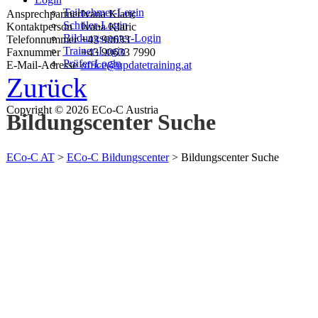
Teilnehmer-Login
Ansprechpartner
Ivana Klaric
Schüler-Login
Kontaktperson
Ivana Klaric
Bildungscenter-Login
Telefonnummer
+43 90633
Trainer-Login
Faxnummer
+43 90633 7990
Prüfer-Login
E-Mail-Adresse
office@updatetraining.at
Zurück
Copyright © 2026 ECo-C Austria
Bildungscenter Suche
ECo-C AT
>
ECo-C Bildungscenter
>
Bildungscenter Suche