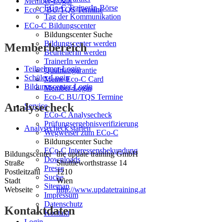
Member-Login
ECo-C TrainerIn-Börse
Eco-C BU/TQS Termine
Tag der Kommunikation
ECo-C Bildungscenter
Bildungscenter Suche
Bildungscenter werden
Memberbereich
BeurteilerIn werden
TrainerIn werden
Teilnehmer-Login
Qualitätsgarantie
Schüler-Login
Meine Eco-C Card
Bildungscenter-Login
Member-Login
Eco-C BU/TQS Termine
Analysecheck
Service
ECo-C Analysecheck
Prüfungsergebnisverifizierung
Analysecheck starten
Wegweiser zum ECo-C
Bildungscenter Suche
ECo-C Interessensbekundung
Bildungscenter
the update training GmbH
Downloads
Straße
Shuttleworthstrasse 14
Presse
Postleitzahl
1210
Suche
Stadt
Wien
Sitemap
Webseite
http://www.updatetraining.at
Impressum
Datenschutz
Kontaktdaten
Kontakt
Login