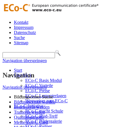
Kontakt
Impressum
Datenschutz
Suche
Sitemap
Navigation überspringen
Start
Navigation
Überblick
ECo-C Basis Modul
ECo-C Vorteile
Navigation überspringen
ECo-C Preise
ECo-C Lernunterlagen
Bildungscenter Suche
Wegweiser zum ECo-C
Bildungscenter werden
ECo-C Initiative
BeurteilerIn werden
ECo-C macht Schule
TrainerIn werden
ECo-C iPod-Treff
Qualitätsgarantie
ECo-C Bildergalerie
Meine Eco-C Card
ECo-C Partner