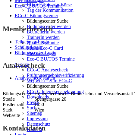
Member-Login
ECo-C TrainerIn-Börse
Eco-C BU/TQS Termine
Tag der Kommunikation
ECo-C Bildungscenter
Bildungscenter Suche
Bildungscenter werden
Memberbereich
BeurteilerIn werden
TrainerIn werden
Teilnehmer-Login
Qualitätsgarantie
Schüler-Login
Meine Eco-C Card
Bildungscenter-Login
Member-Login
Eco-C BU/TQS Termine
Analysecheck
Service
ECo-C Analysecheck
Prüfungsergebnisverifizierung
Analysecheck starten
Wegweiser zum ECo-C
Bildungscenter Suche
ECo-C Interessensbekundung
Bildungscenter
Höhere technische Bundeslehr- und Versuchsanstalt
Downloads
Straße
Spengergasse 20
Presse
Postleitzahl
1050
Suche
Stadt
Wien
Sitemap
Webseite
Impressum
Datenschutz
Kontaktdaten
Kontakt
Login