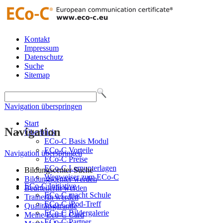
Kontakt
Impressum
Datenschutz
Suche
Sitemap
Navigation überspringen
Start
Navigation
Überblick
ECo-C Basis Modul
ECo-C Vorteile
Navigation überspringen
ECo-C Preise
ECo-C Lernunterlagen
Bildungscenter Suche
Wegweiser zum ECo-C
Bildungscenter werden
ECo-C Initiative
BeurteilerIn werden
ECo-C macht Schule
TrainerIn werden
ECo-C iPod-Treff
Qualitätsgarantie
ECo-C Bildergalerie
Meine Eco-C Card
ECo-C Partner