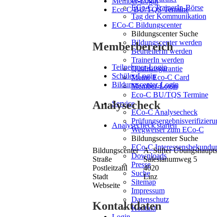
Member-Login
ECo-C TrainerIn-Börse
Eco-C BU/TQS Termine
Tag der Kommunikation
ECo-C Bildungscenter
Bildungscenter Suche
Bildungscenter werden
Memberbereich
BeurteilerIn werden
TrainerIn werden
Teilnehmer-Login
Qualitätsgarantie
Schüler-Login
Meine Eco-C Card
Bildungscenter-Login
Member-Login
Eco-C BU/TQS Termine
Analysecheck
Service
ECo-C Analysecheck
Prüfungsergebnisverifizieru
Analysecheck starten
Wegweiser zum ECo-C
Bildungscenter Suche
ECo-C Interessensbekundu
Bildungscenter
A. Stifter Übungshaupt
Downloads
Straße
Salesianumweg 5
Presse
Postleitzahl
4020
Suche
Stadt
Linz
Sitemap
Webseite
Impressum
Datenschutz
Kontaktdaten
Kontakt
Login