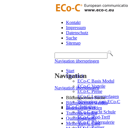
Kontakt
Impressum
Datenschutz
Suche
Sitemap
Navigation überspringen
Start
Navigation
Überblick
ECo-C Basis Modul
ECo-C Vorteile
Navigation überspringen
ECo-C Preise
ECo-C Lernunterlagen
Bildungscenter Suche
Wegweiser zum ECo-C
Bildungscenter werden
ECo-C Initiative
BeurteilerIn werden
ECo-C macht Schule
TrainerIn werden
ECo-C iPod-Treff
Qualitätsgarantie
ECo-C Bildergalerie
Meine Eco-C Card
ECo-C Partner