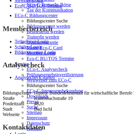
Member-Login
ECo-C TrainerIn-Börse
Eco-C BU/TQS Termine
Tag der Kommunikation
ECo-C Bildungscenter
Bildungscenter Suche
Bildungscenter werden
Memberbereich
BeurteilerIn werden
TrainerIn werden
Teilnehmer-Login
Qualitätsgarantie
Schüler-Login
Meine Eco-C Card
Bildungscenter-Login
Member-Login
Eco-C BU/TQS Termine
Analysecheck
Service
ECo-C Analysecheck
Prüfungsergebnisverifizierung
Analysecheck starten
Wegweiser zum ECo-C
Bildungscenter Suche
ECo-C Interessensbekundung
Bildungscenter
Höhere Bundeslehranstalt für wirtschaftliche Berufe 
Downloads
Straße
Kaltenbachstraße 19
Presse
Postleitzahl
4820
Suche
Stadt
Bad Ischl
Sitemap
Webseite
Impressum
Datenschutz
Kontaktdaten
Kontakt
Login