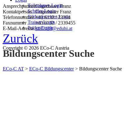
Teilnehmer-Login
Ansprechpartner
Gugerbauer Franz
Schüler-Login
Kontaktperson
Gugerbauer Franz
Bildungscenter-Login
Telefonnummer
+43 6132 / 23394
Trainer-Login
Faxnummer
+43 6132 / 2339455
Prüfer-Login
E-Mail-Adresse
s407439@eduhi.at
Zurück
Copyright © 2026 ECo-C Austria
Bildungscenter Suche
ECo-C AT
>
ECo-C Bildungscenter
>
Bildungscenter Suche