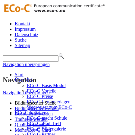
Kontakt
Impressum
Datenschutz
Suche
Sitemap
Navigation überspringen
Start
Navigation
Überblick
ECo-C Basis Modul
ECo-C Vorteile
Navigation überspringen
ECo-C Preise
ECo-C Lernunterlagen
Bildungscenter Suche
Wegweiser zum ECo-C
Bildungscenter werden
ECo-C Initiative
BeurteilerIn werden
ECo-C macht Schule
TrainerIn werden
ECo-C iPod-Treff
Qualitätsgarantie
ECo-C Bildergalerie
Meine Eco-C Card
ECo-C Partner