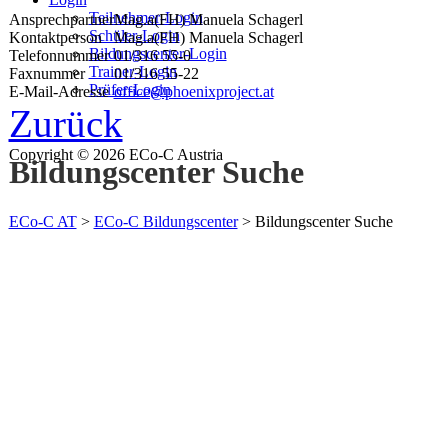
Teilnehmer-Login
Ansprechpartner
Mag.a(FH) Manuela Schagerl
Schüler-Login
Kontaktperson
Mag.a(FH) Manuela Schagerl
Bildungscenter-Login
Telefonnummer
01/316 55-0
Trainer-Login
Faxnummer
01/316 55-22
Prüfer-Login
E-Mail-Adresse
office@phoenixproject.at
Zurück
Copyright © 2026 ECo-C Austria
Bildungscenter Suche
ECo-C AT
>
ECo-C Bildungscenter
>
Bildungscenter Suche