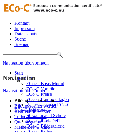
Kontakt
Impressum
Datenschutz
Suche
Sitemap
Navigation überspringen
Start
Navigation
Überblick
ECo-C Basis Modul
ECo-C Vorteile
Navigation überspringen
ECo-C Preise
ECo-C Lernunterlagen
Bildungscenter Suche
Wegweiser zum ECo-C
Bildungscenter werden
ECo-C Initiative
BeurteilerIn werden
ECo-C macht Schule
TrainerIn werden
ECo-C iPod-Treff
Qualitätsgarantie
ECo-C Bildergalerie
Meine Eco-C Card
ECo-C Partner