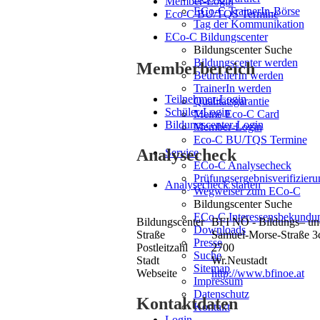
Member-Login
ECo-C TrainerIn-Börse
Eco-C BU/TQS Termine
Tag der Kommunikation
ECo-C Bildungscenter
Bildungscenter Suche
Bildungscenter werden
Memberbereich
BeurteilerIn werden
TrainerIn werden
Teilnehmer-Login
Qualitätsgarantie
Schüler-Login
Meine Eco-C Card
Bildungscenter-Login
Member-Login
Eco-C BU/TQS Termine
Analysecheck
Service
ECo-C Analysecheck
Prüfungsergebnisverifizieru
Analysecheck starten
Wegweiser zum ECo-C
Bildungscenter Suche
ECo-C Interessensbekundu
Bildungscenter
BFI NÖ - Bildungs– u
Downloads
Straße
Samuel-Morse-Straße 3
Presse
Postleitzahl
2700
Suche
Stadt
Wr.Neustadt
Sitemap
Webseite
http://www.bfinoe.at
Impressum
Datenschutz
Kontaktdaten
Kontakt
Login