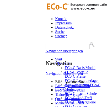
Kontakt
Impressum
Datenschutz
Suche
Sitemap
Navigation überspringen
Start
Navigation
Überblick
ECo-C Basis Modul
ECo-C Vorteile
Navigation überspringen
ECo-C Preise
ECo-C Lernunterlagen
Bildungscenter Suche
Wegweiser zum ECo-C
Bildungscenter werden
ECo-C Initiative
BeurteilerIn werden
ECo-C macht Schule
TrainerIn werden
ECo-C iPod-Treff
Qualitätsgarantie
ECo-C Bildergalerie
Meine Eco-C Card
ECo-C Partner