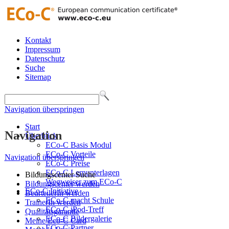
Kontakt
Impressum
Datenschutz
Suche
Sitemap
Navigation überspringen
Start
Navigation
Überblick
ECo-C Basis Modul
ECo-C Vorteile
Navigation überspringen
ECo-C Preise
ECo-C Lernunterlagen
Bildungscenter Suche
Wegweiser zum ECo-C
Bildungscenter werden
ECo-C Initiative
BeurteilerIn werden
ECo-C macht Schule
TrainerIn werden
ECo-C iPod-Treff
Qualitätsgarantie
ECo-C Bildergalerie
Meine Eco-C Card
ECo-C Partner