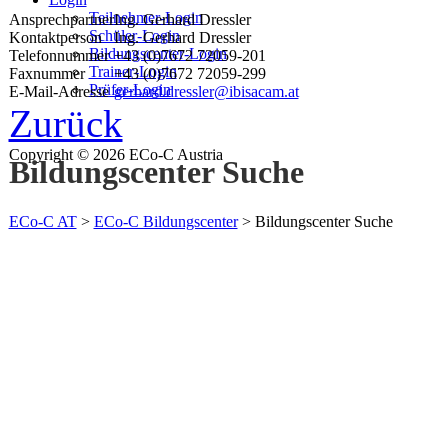
Teilnehmer-Login
Ansprechpartner
Ing. Gerhard Dressler
Schüler-Login
Kontaktperson
Ing. Gerhard Dressler
Bildungscenter-Login
Telefonnummer
+43 (0)7672 72059-201
Trainer-Login
Faxnummer
+43 (0)7672 72059-299
Prüfer-Login
E-Mail-Adresse
gerhard.dressler@ibisacam.at
Zurück
Copyright © 2026 ECo-C Austria
Bildungscenter Suche
ECo-C AT
>
ECo-C Bildungscenter
>
Bildungscenter Suche