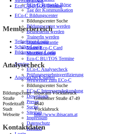
Member-Login
ECo-C TrainerIn-Börse
Eco-C BU/TQS Termine
Tag der Kommunikation
ECo-C Bildungscenter
Bildungscenter Suche
Bildungscenter werden
Memberbereich
BeurteilerIn werden
TrainerIn werden
Teilnehmer-Login
Qualitätsgarantie
Schüler-Login
Meine Eco-C Card
Bildungscenter-Login
Member-Login
Eco-C BU/TQS Termine
Analysecheck
Service
ECo-C Analysecheck
Prüfungsergebnisverifizierung
Analysecheck starten
Wegweiser zum ECo-C
Bildungscenter Suche
ECo-C Interessensbekundung
Bildungscenter
Ibisacam Vöcklabruck
Downloads
Straße
Gmundner Straße 47-49
Presse
Postleitzahl
4840
Suche
Stadt
Vöcklabruck
Sitemap
Webseite
http://www.ibisacam.at
Impressum
Datenschutz
Kontaktdaten
Kontakt
Login