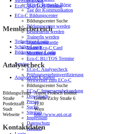
Member-Login
ECo-C TrainerIn-Börse
Eco-C BU/TQS Termine
Tag der Kommunikation
ECo-C Bildungscenter
Bildungscenter Suche
Bildungscenter werden
Memberbereich
BeurteilerIn werden
TrainerIn werden
Teilnehmer-Login
Qualitätsgarantie
Schüler-Login
Meine Eco-C Card
Bildungscenter-Login
Member-Login
Eco-C BU/TQS Termine
Analysecheck
Service
ECo-C Analysecheck
Prüfungsergebnisverifizierung
Analysecheck starten
Wegweiser zum ECo-C
Bildungscenter Suche
ECo-C Interessensbekundung
Bildungscenter
Anton Proksch Institut
Downloads
Straße
Gräfin Zichy Straße 6
Presse
Postleitzahl
1230
Suche
Stadt
Wien
Sitemap
Webseite
http://www.api.or.at
Impressum
Datenschutz
Kontaktdaten
Kontakt
Login