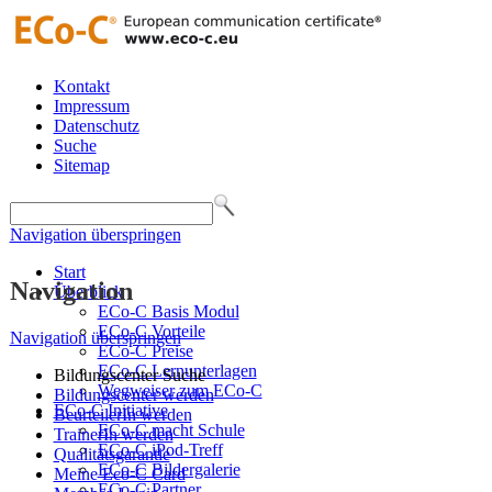
Kontakt
Impressum
Datenschutz
Suche
Sitemap
Navigation überspringen
Start
Navigation
Überblick
ECo-C Basis Modul
ECo-C Vorteile
Navigation überspringen
ECo-C Preise
ECo-C Lernunterlagen
Bildungscenter Suche
Wegweiser zum ECo-C
Bildungscenter werden
ECo-C Initiative
BeurteilerIn werden
ECo-C macht Schule
TrainerIn werden
ECo-C iPod-Treff
Qualitätsgarantie
ECo-C Bildergalerie
Meine Eco-C Card
ECo-C Partner