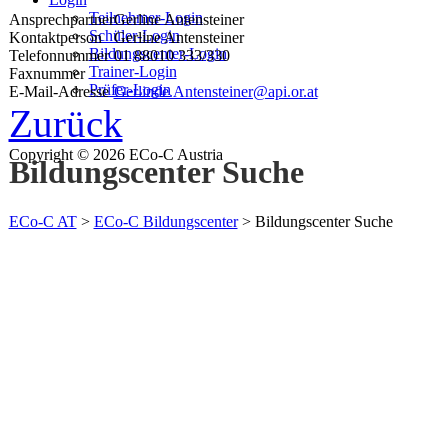
Teilnehmer-Login
Ansprechpartner
Gerline Antensteiner
Schüler-Login
Kontaktperson
Gerline Antensteiner
Bildungscenter-Login
Telefonnummer
01 88010 333/330
Trainer-Login
Faxnummer
Prüfer-Login
E-Mail-Adresse
Gerlinde.Antensteiner@api.or.at
Zurück
Copyright © 2026 ECo-C Austria
Bildungscenter Suche
ECo-C AT
>
ECo-C Bildungscenter
>
Bildungscenter Suche