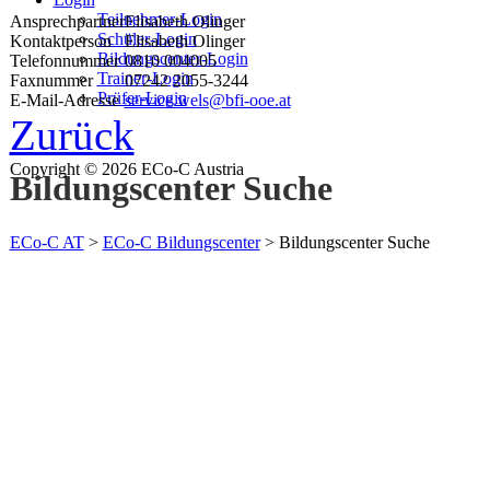
Teilnehmer-Login
Ansprechpartner
Elisabeth Olinger
Schüler-Login
Kontaktperson
Elisabeth Olinger
Bildungscenter-Login
Telefonnummer
0810 004005
Trainer-Login
Faxnummer
07242 2055-3244
Prüfer-Login
E-Mail-Adresse
service.wels@bfi-ooe.at
Zurück
Copyright © 2026 ECo-C Austria
Bildungscenter Suche
ECo-C AT
>
ECo-C Bildungscenter
>
Bildungscenter Suche