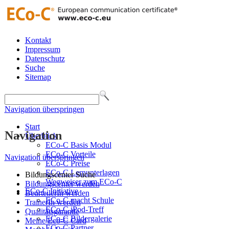
Kontakt
Impressum
Datenschutz
Suche
Sitemap
Navigation überspringen
Start
Navigation
Überblick
ECo-C Basis Modul
ECo-C Vorteile
Navigation überspringen
ECo-C Preise
ECo-C Lernunterlagen
Bildungscenter Suche
Wegweiser zum ECo-C
Bildungscenter werden
ECo-C Initiative
BeurteilerIn werden
ECo-C macht Schule
TrainerIn werden
ECo-C iPod-Treff
Qualitätsgarantie
ECo-C Bildergalerie
Meine Eco-C Card
ECo-C Partner