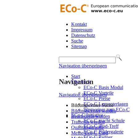
Kontakt
Impressum
Datenschutz
Suche
Sitemap
Navigation überspringen
Start
Navigation
Überblick
ECo-C Basis Modul
ECo-C Vorteile
Navigation überspringen
ECo-C Preise
ECo-C Lernunterlagen
Bildungscenter Suche
Wegweiser zum ECo-C
Bildungscenter werden
ECo-C Initiative
BeurteilerIn werden
ECo-C macht Schule
TrainerIn werden
ECo-C iPod-Treff
Qualitätsgarantie
ECo-C Bildergalerie
Meine Eco-C Card
ECo-C Partner