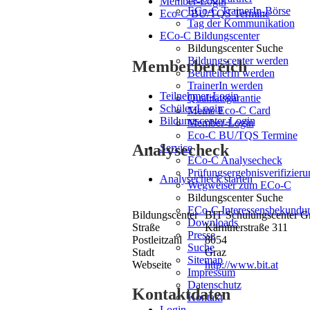
Member-Login
ECo-C TrainerIn-Börse
Eco-C BU/TQS Termine
Tag der Kommunikation
ECo-C Bildungscenter
Bildungscenter Suche
Bildungscenter werden
Memberbereich
BeurteilerIn werden
TrainerIn werden
Teilnehmer-Login
Qualitätsgarantie
Schüler-Login
Meine Eco-C Card
Bildungscenter-Login
Member-Login
Eco-C BU/TQS Termine
Analysecheck
Service
ECo-C Analysecheck
Prüfungsergebnisverifizieru
Analysecheck starten
Wegweiser zum ECo-C
Bildungscenter Suche
ECo-C Interessensbekundu
Bildungscenter
BIT Schulungscenter 
Downloads
Straße
Kärntnerstraße 311
Presse
Postleitzahl
8054
Suche
Stadt
Graz
Sitemap
Webseite
http://www.bit.at
Impressum
Datenschutz
Kontaktdaten
Kontakt
Login